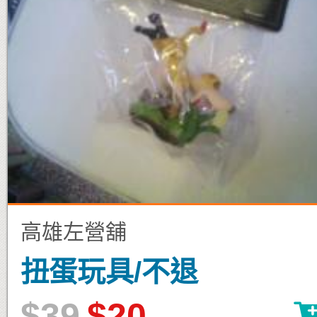
高雄左營舖
扭蛋玩具/不退
$39
$20