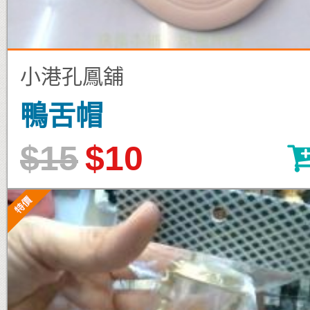
小港孔鳳舖
鴨舌帽
$15
$10