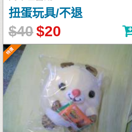
扭蛋玩具/不退
$40
$20