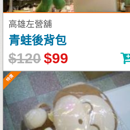
高雄左營舖
青蛙後背包
$120
$99