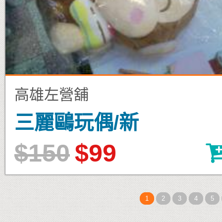
高雄左營舖
三麗鷗玩偶/新
$150
$99
1
2
3
4
5