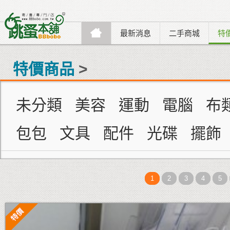
最新消息
二手商城
特
特價商品
>
未分類
美容
運動
電腦
布
包包
文具
配件
光碟
擺飾
1
2
3
4
5