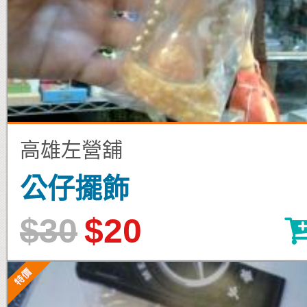
高雄左營舖
公仔擺飾
$30
$20