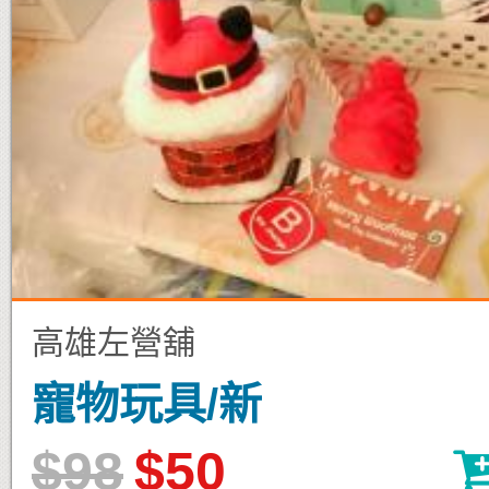
高雄左營舖
寵物玩具/新
$98
$50