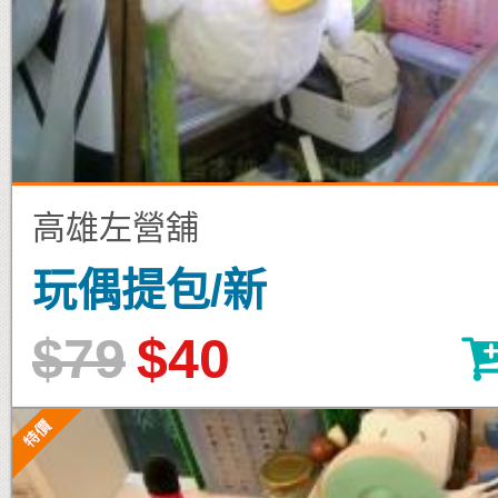
高雄左營舖
玩偶提包/新
$79
$40