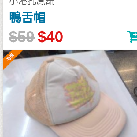
小港孔鳳舖
鴨舌帽
$59
$40