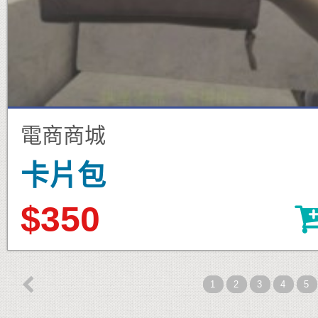
電商商城
卡片包
$350

1
2
3
4
5