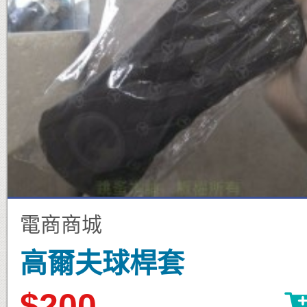
電商商城
高爾夫球桿套
$200