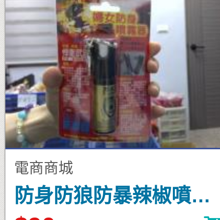
電商商城
防身防狼防暴辣椒噴霧器