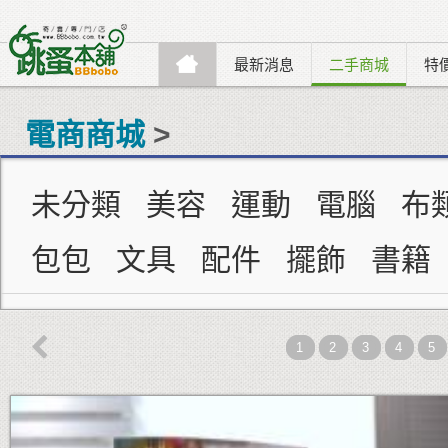
最新消息
二手商城
特
電商商城
>
未分類
美容
運動
電腦
布
包包
文具
配件
擺飾
書籍

1
2
3
4
5